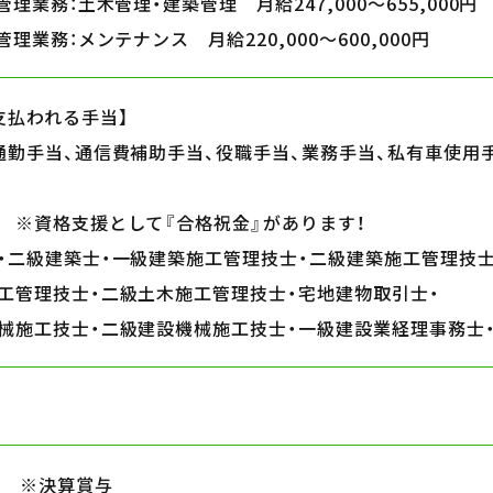
管理業務：
土木管理・建築管理
月給247,000～655,000円
管理業務：
メンテナンス
月給220,000～600,000円
支払われる手当】
通勤手当、通信費補助手当、役職手当、業務手当、私有車使用
当
※資格支援として『合格祝金』があります！
・
二級建築士・
一級建築施工管理技士・
二級建築施工管理技士
工管理技士・
二級土木施工管理技士・
宅地建物取引士・
械施工技士・
二級建設機械施工技士・
一級建設業経理事務士
）
月）
※決算賞与