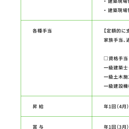
・ 建築現場
・ 建築現場
各種手当
【定額的に
家族手当、
□資格手
一級建築士
一級土木施
一級建設機
昇 給
年1回（4月
賞 与
年1回（3