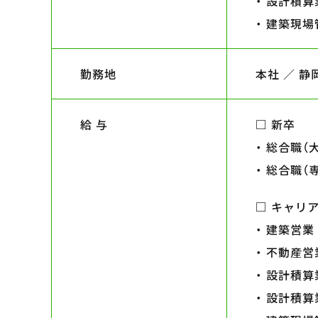
・ 設計積算
・ 建築現場
勤務地
本社 ／
静
給 与
□ 新卒
・ 総合職
・ 総合職
□ キャリ
・ 建築営
・ 不動産
・ 設計積算
・ 設計積算