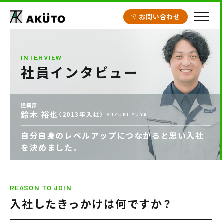
お問い合わせ
HOME
INTERVIEW
社員インタビュー
アクト建設の設計
施工実績
建築部
鈴木 裕也
工場・倉庫
（2013年入社）
SUZUKI YUYA
自分自身のレベルアップにつながると思い入社
クリニック開業支援
を決めました。
商業施設
賃貸住宅
REASON TO JOIN
入社したきっかけは何ですか？
不動産情報