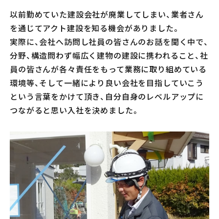
会社案内
以前勤めていた建設会社が廃業してしまい、業者さん
を通じてアクト建設を知る機会がありました。
メンテナンス
実際に、会社へ訪問し社員の皆さんのお話を聞く中で、
採用情報
分野、構造問わず幅広く建物の建設に携われること、社
員の皆さんが各々責任をもって業務に取り組めている
お知らせ
環境等、そして一緒により良い会社を目指していこう
という言葉をかけて頂き、自分自身のレベルアップに
公式Instagram
つながると思い入社を決めました。
お問い合わせ
お電話でのお問い合わせ
【受付時間】9:00〜17:00
053-445-4350
メールでのお問い合わせ