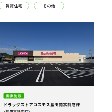
賃貸住宅
その他
商業施設
ドラッグストアコスモス島田商高前店様
〈島田市祇園町〉