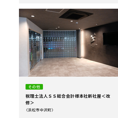
その他
税理士法人ＳＳ総合会計様本社新社屋＜改
修＞
〈浜松市中沢町〉