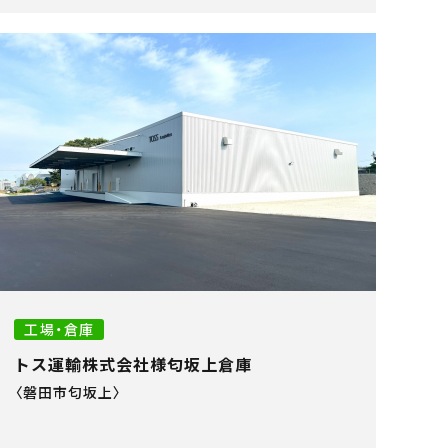
工場・倉庫
トス運輸株式会社様匂坂上倉庫
〈磐田市匂坂上〉