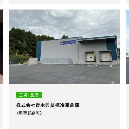
工場・倉庫
株式会社青木興業様冷凍倉庫
〈周智郡森町〉