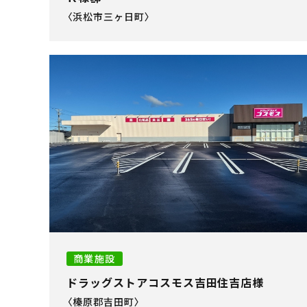
〈浜松市三ヶ日町〉
商業施設
ドラッグストアコスモス吉田住吉店様
〈榛原郡吉田町〉