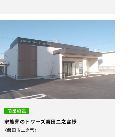
商業施設
家族葬のトワーズ磐田二之宮様
〈磐田市二之宮〉