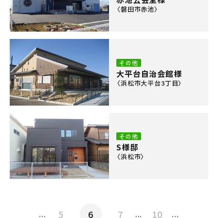
〈磐田市赤池〉
その他
大平台自治会館様
〈浜松市大平台3丁目〉
その他
S様邸
〈浜松市〉
5
6
7
10
...
...
...