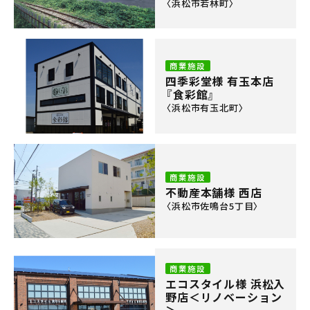
〈浜松市若林町〉
会社案内
メンテナンス
商業施設
採用情報
四季彩堂様 有玉本店
『食彩館』
お知らせ
〈浜松市有玉北町〉
公式Instagram
商業施設
お問い合わせ
不動産本舗様 西店
お電話でのお問い合わせ
〈浜松市佐鳴台5丁目〉
【受付時間】9:00〜17:00
053-445-4350
商業施設
メールでのお問い合わせ
エコスタイル様 浜松入
野店＜リノベーション