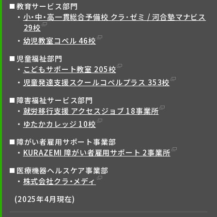
教育サービス部門
小・中・高一貫総合予備校 クラ･ゼミ / 河合塾マナビス
29校
幼児教室コペル 46校
児童福祉部門
こどもサポート教室 205校
児童発達支援スクールコペルプラス 353校
障害福祉サービス部門
就労移行支援 アクセスジョブ 18事業所
ゆたかカレッジ 10校
障がい者雇用サポート事業部
KURAZEMI 障がい者雇用サポート 2事業所
医療機器ヘルスケア事業部
株式会社クラ・メディ
(2025年4月現在)