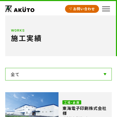
お問い合わせ
HOME
WORKS
施工実績
アクト建設の設計
施工実績
工場・倉庫
クリニック開業支援
全て
商業施設
賃貸住宅
工場・倉庫
東海電子印刷株式会社
不動産情報
様