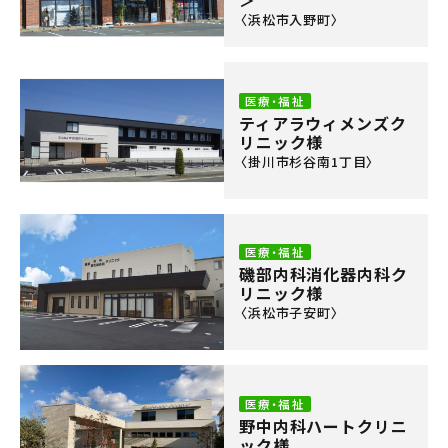
＞
〈浜松市入野町〉
医療・福祉
ティアラウィメンズク
リニック様
〈掛川市杉谷南1丁目〉
医療・福祉
磯部内科消化器内科ク
リニック様
〈浜松市子安町〉
医療・福祉
野中内科ハートクリニ
ック様