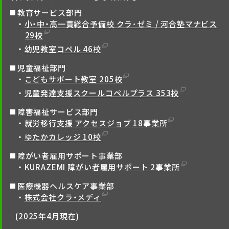
教育サービス部門
小・中・高一貫総合予備校 クラ･ゼミ / 河合塾マナビス
29校
幼児教室コペル 46校
児童福祉部門
こどもサポート教室 205校
児童発達支援スクールコペルプラス 353校
障害福祉サービス部門
就労移行支援 アクセスジョブ 18事業所
ゆたかカレッジ 10校
障がい者雇用サポート事業部
KURAZEMI 障がい者雇用サポート 2事業所
医療機器ヘルスケア事業部
株式会社クラ・メディ
(2025年4月現在)