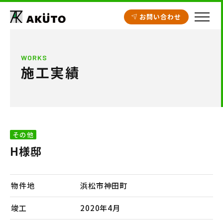
お問い合わせ
HOME
WORKS
施工実績
アクト建設の設計
施工実績
工場・倉庫
その他
クリニック開業支援
H様邸
商業施設
賃貸住宅
物件地
浜松市神田町
不動産情報
竣工
2020年4月