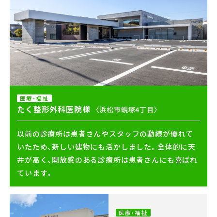
会社案内
メンテナンス
採用情報
お知らせ
医療・福祉
公式Instagram
たく整形外科医院様
〈浜松市蜆塚4丁目〉
お問い合わせ
以前の診療所は患者さんやスタッフの動線が優れて
お電話でのお問い合わせ
【受付時間】9:00〜17:00
いたため、新しい建物にも活かしました。全体的に天
053-445-4350
井が高く、開放感のある診療所は患者さんにも喜ばれ
ています。
メールでのお問い合わせ
医療・福祉