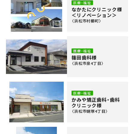
医療・福祉
なかたにクリニック様
＜リノベーション＞
〈浜松市村櫛町〉
医療・福祉
篠田歯科様
〈浜松市泉4丁目〉
医療・福祉
かみや矯正歯科・歯科
クリニック様
〈浜松市蜆塚4丁目〉