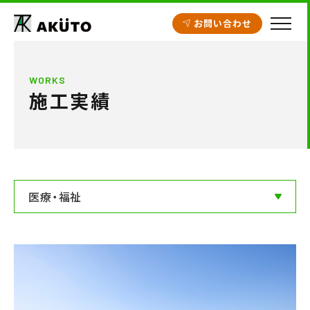
お問い合わせ
HOME
WORKS
施工実績
アクト建設の設計
施工実績
工場・倉庫
クリニック開業支援
医療・福祉
商業施設
賃貸住宅
不動産情報