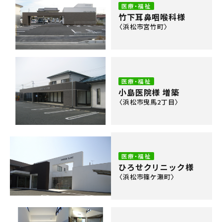
医療・福祉
竹下耳鼻咽喉科様
〈浜松市宮竹町〉
医療・福祉
小島医院様 増築
〈浜松市曳馬2丁目〉
医療・福祉
ひろせクリニック様
〈浜松市篠ケ瀬町〉