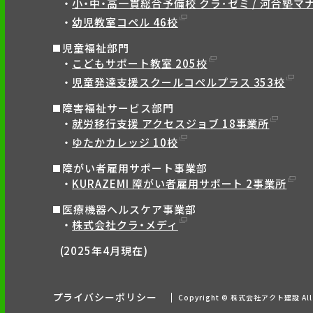
小・中・高一貫総合予備校 クラ･ゼミ / 河合塾マナ
幼児教室コペル 46校
児童福祉部門
こどもサポート教室 205校
児童発達支援スクールコペルプラス 353校
障害福祉サービス部門
就労移行支援 アクセスジョブ 18事業所
ゆたかカレッジ 10校
障がい者雇用サポート事業部
KURAZEMI 障がい者雇用サポート 2事業所
医療機器ヘルスケア事業部
株式会社クラ・メディ
(2025年4月現在)
プライバシーポリシー
Copyright © 株式会社アクト建設 All r