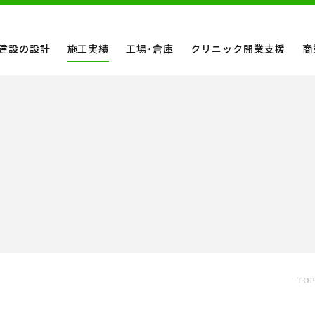
建設の設計
施工実績
工場・倉庫
クリニック開業支援
商
TO