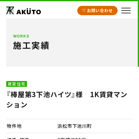
お問い合わせ
HOME
WORKS
施工実績
アクト建設の設計
施工実績
工場・倉庫
賃貸住宅
クリニック開業支援
『棒屋第3下池ハイツ』様 1K賃貸マン
商業施設
ション
賃貸住宅
物件地
浜松市下池川町
不動産情報