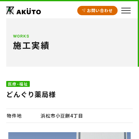
お問い合わせ
HOME
WORKS
施工実績
アクト建設の設計
施工実績
工場・倉庫
医療・福祉
クリニック開業支援
どんぐり薬局様
商業施設
賃貸住宅
物件地
浜松市小豆餅4丁目
不動産情報