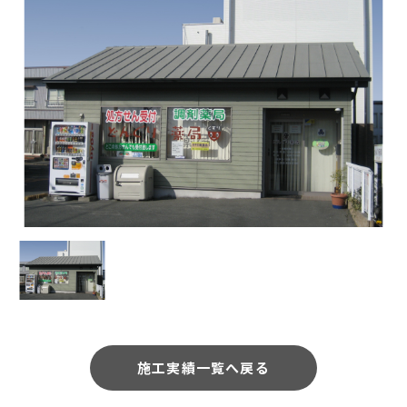
会社案内
メンテナンス
採用情報
お知らせ
公式Instagram
お問い合わせ
お電話でのお問い合わせ
【受付時間】9:00〜17:00
053-445-4350
メールでのお問い合わせ
施工実績一覧へ戻る