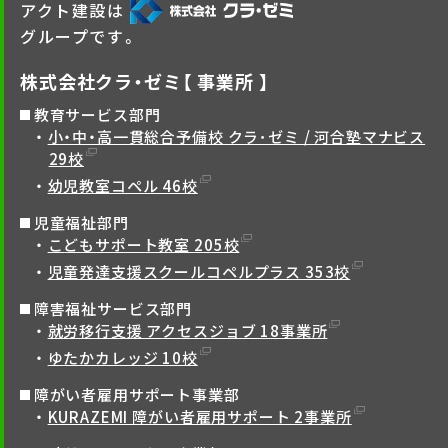
アクト建設は
グループです。
株式会社クラ・ゼミ【 事業所 】
教育サービス部門
小・中・高一貫総合予備校 クラ･ゼミ / 河合塾マナビス
29校
幼児教室コペル 46校
児童福祉部門
こどもサポート教室 205校
児童発達支援スクールコペルプラス 353校
障害福祉サービス部門
就労移行支援 アクセスジョブ 18事業所
ゆたかカレッジ 10校
障がい者雇用サポート事業部
KURAZEMI 障がい者雇用サポート 2事業所