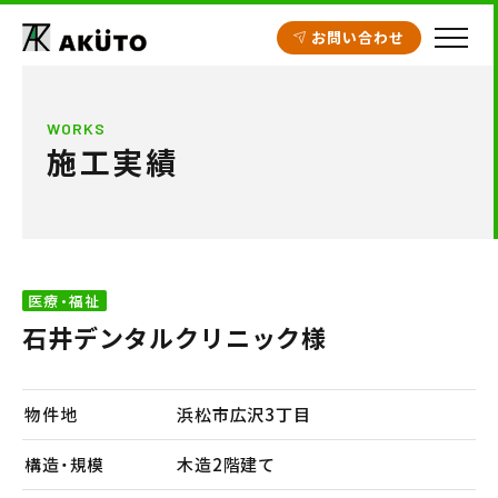
お問い合わせ
HOME
WORKS
施工実績
アクト建設の設計
施工実績
工場・倉庫
医療・福祉
クリニック開業支援
石井デンタルクリニック様
商業施設
賃貸住宅
物件地
浜松市広沢3丁目
不動産情報
構造・規模
木造2階建て