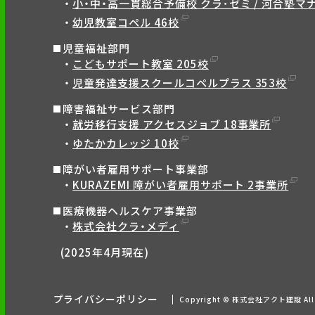
小・中・高一貫総合予備校 クラ･ゼミ / 河合塾マナ
幼児教室コペル 46校
児童福祉部門
こどもサポート教室 205校
児童発達支援スクールコペルプラス 353校
障害福祉サービス部門
就労移行支援 アクセスジョブ 18事業所
ゆたかカレッジ 10校
障がい者雇用サポート事業部
KURAZEMI 障がい者雇用サポート 2事業所
医療機器ヘルスケア事業部
株式会社クラ・メディ
(2025年4月現在)
プライバシーポリシー
Copyright © 株式会社アクト建設 All r