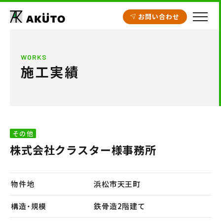
お問い合わせ
HOME
WORKS
施工実績
アクト建設の設計
施工実績
工場・倉庫
その他
クリニック開業支援
株式会社クラスター様事務所
商業施設
賃貸住宅
物件地
浜松市天王町
不動産情報
構造・規模
鉄骨造2階建て