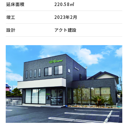
会社案内
延床面積
220.58㎡
メンテナンス
竣工
2023年2月
採用情報
設計
アクト建設
お知らせ
公式Instagram
お問い合わせ
お電話でのお問い合わせ
【受付時間】9:00〜17:00
053-445-4350
メールでのお問い合わせ