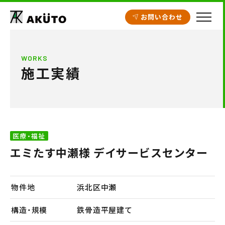
お問い合わせ
HOME
WORKS
施工実績
アクト建設の設計
施工実績
工場・倉庫
医療・福祉
クリニック開業支援
エミたす中瀬様 デイサービスセンター
商業施設
賃貸住宅
物件地
浜北区中瀬
不動産情報
構造・規模
鉄骨造平屋建て