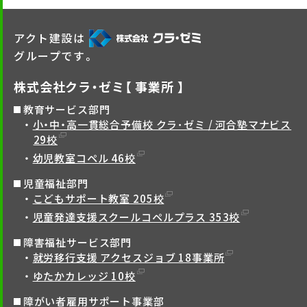
アクト建設は
グループです。
株式会社クラ・ゼミ【 事業所 】
教育サービス部門
小・中・高一貫総合予備校 クラ･ゼミ / 河合塾マナビス
29校
幼児教室コペル 46校
児童福祉部門
こどもサポート教室 205校
児童発達支援スクールコペルプラス 353校
障害福祉サービス部門
就労移行支援 アクセスジョブ 18事業所
ゆたかカレッジ 10校
障がい者雇用サポート事業部