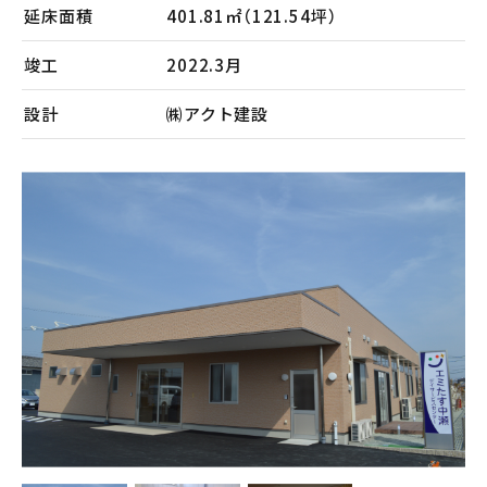
会社案内
延床面積
401.81㎡（121.54坪）
メンテナンス
竣工
2022.3月
採用情報
設計
㈱アクト建設
お知らせ
公式Instagram
お問い合わせ
お電話でのお問い合わせ
【受付時間】9:00〜17:00
053-445-4350
メールでのお問い合わせ