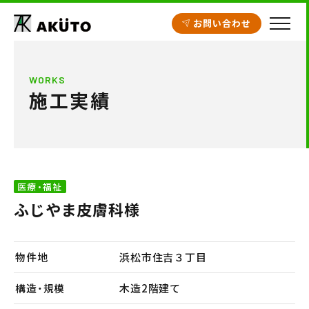
お問い合わせ
HOME
WORKS
施工実績
アクト建設の設計
施工実績
工場・倉庫
医療・福祉
クリニック開業支援
ふじやま皮膚科様
商業施設
賃貸住宅
物件地
浜松市住吉３丁目
不動産情報
構造・規模
木造2階建て