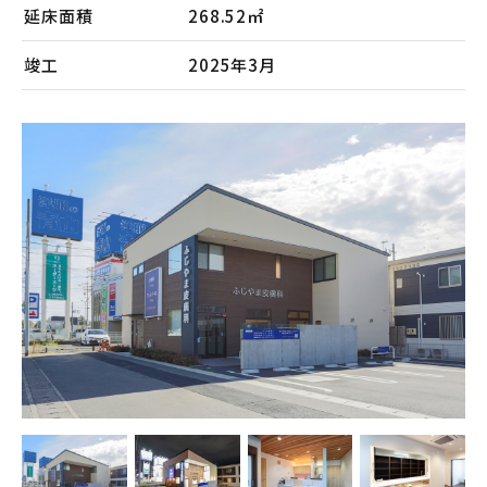
会社案内
延床面積
268.52㎡
メンテナンス
竣工
2025年3月
採用情報
お知らせ
公式Instagram
お問い合わせ
お電話でのお問い合わせ
【受付時間】9:00〜17:00
053-445-4350
メールでのお問い合わせ