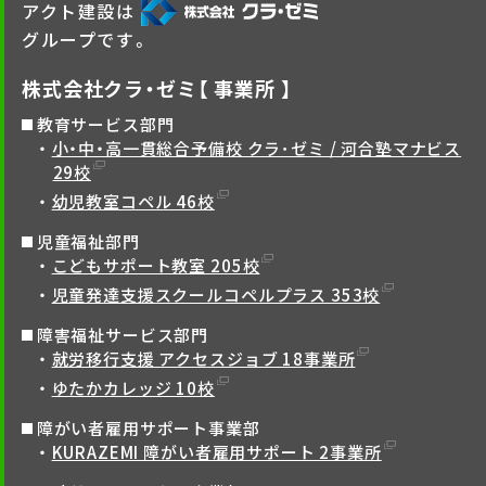
アクト建設は
グループです。
株式会社クラ・ゼミ【 事業所 】
教育サービス部門
小・中・高一貫総合予備校 クラ･ゼミ / 河合塾マナビス
29校
幼児教室コペル 46校
児童福祉部門
こどもサポート教室 205校
児童発達支援スクールコペルプラス 353校
障害福祉サービス部門
就労移行支援 アクセスジョブ 18事業所
ゆたかカレッジ 10校
障がい者雇用サポート事業部
KURAZEMI 障がい者雇用サポート 2事業所