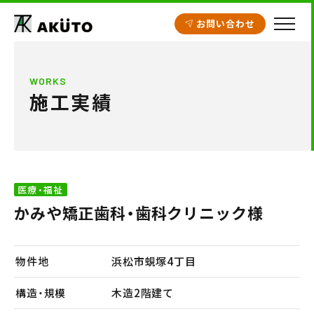
お問い合わせ
HOME
WORKS
施工実績
アクト建設の設計
施工実績
工場・倉庫
医療・福祉
クリニック開業支援
かみや矯正歯科・歯科クリニック様
商業施設
賃貸住宅
物件地
浜松市蜆塚4丁目
不動産情報
構造・規模
木造2階建て