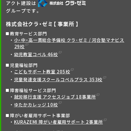
アクト建設は
グループです。
株式会社クラ・ゼミ【 事業所 】
教育サービス部門
小・中・高一貫総合予備校 クラ･ゼミ / 河合塾マナビス
29校
幼児教室コペル 46校
児童福祉部門
こどもサポート教室 205校
児童発達支援スクールコペルプラス 353校
障害福祉サービス部門
就労移行支援 アクセスジョブ 18事業所
ゆたかカレッジ 10校
障がい者雇用サポート事業部
KURAZEMI 障がい者雇用サポート 2事業所