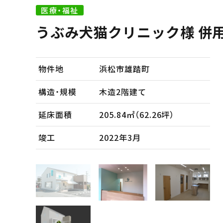
医療・福祉
うぶみ犬猫クリニック様 併
物件地
浜松市雄踏町
構造・規模
木造2階建て
延床面積
205.84㎡（62.26坪）
竣工
2022年3月