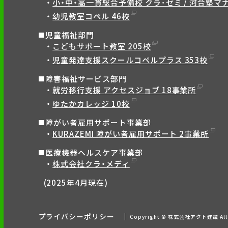
小・中・高一貫総合予備校 クラ･ゼミ / 河合塾マナ
幼児教室コペル 46校
児童福祉部門
こどもサポート教室 205校
児童発達支援スクールコペルプラス 353校
障害福祉サービス部門
就労移行支援 アクセスジョブ 18事業所
ゆたかカレッジ 10校
障がい者雇用サポート事業部
KURAZEMI 障がい者雇用サポート 2事業所
医療機器ヘルスケア事業部
株式会社クラ・メディ
(2025年4月現在)
プライバシーポリシー
Copyright © 株式会社アクト建設 All r