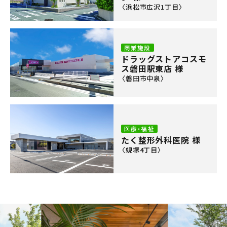
〈浜松市広沢1丁目〉
商業施設
ドラッグストアコスモ
ス磐田駅東店 様
〈磐田市中泉〉
医療・福祉
たく整形外科医院 様
〈蜆塚4丁目〉