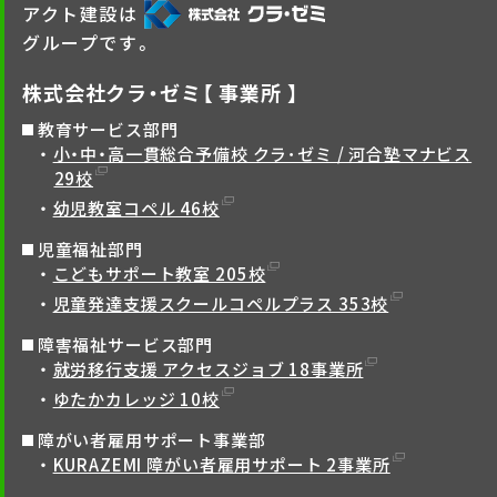
アクト建設は
グループです。
株式会社クラ・ゼミ【 事業所 】
教育サービス部門
小・中・高一貫総合予備校 クラ･ゼミ / 河合塾マナビス
29校
幼児教室コペル 46校
児童福祉部門
こどもサポート教室 205校
児童発達支援スクールコペルプラス 353校
障害福祉サービス部門
就労移行支援 アクセスジョブ 18事業所
ゆたかカレッジ 10校
障がい者雇用サポート事業部
KURAZEMI 障がい者雇用サポート 2事業所