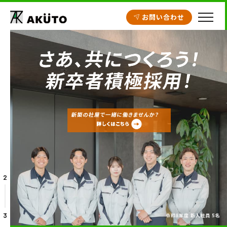
お問い合わせ
HOME
アクト建設の設計
施工実績
工場・倉庫
クリニック開業支援
商業施設
2
賃貸住宅
不動産情報
3