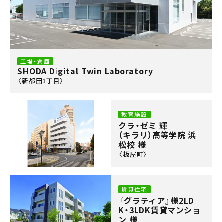
工場・倉庫
SHODA Digital Twin Laboratory
〈新都田1丁目〉
教育施設
クラ・ゼミ 輝
（キラリ）
高等学院 浜
松校 様
〈板屋町〉
賃貸住宅
『グラティア』様2LD
K・3LDK賃貸マンショ
ン 様