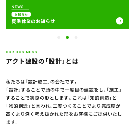
会社案内
NEWS
お知らせ
メンテナンス
夏季休業のお知らせ
採用情報
お知らせ
OUR BUSINESS
アクト建設の「設計」とは
公式Instagram
お問い合わせ
私たちは「設計施工」の会社です。
お電話でのお問い合わせ
【受付時間】9:00〜17:00
「設計」することで頭の中で一度目の建設をし、「施工」
053-445-4350
することで実際の形とします。これは「知的創造」と
「物的創造」と言われ、二度つくることでより完成度が
高くより深く考え抜かれた形をお客様にご提供いたし
メールでのお問い合わせ
ます。