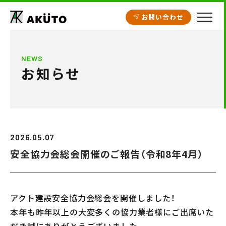
お問い合わせ
HOME
NEWS
お知らせ
アクト建設の設計
施工実績
工場・倉庫
2026.05.07
クリニック開業支援
安全協力会総会開催のご報告（令和8年4月）
商業施設
賃貸住宅
アクト建設安全協力会総会を開催しました！
不動産情報
本年も昨年以上の大変多くの協力業者様にご出席いた