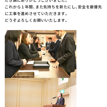
だき誠にありがとうございました。
会社案内
これから１年間、また気持ちを新たにし、安全を最優先
に工事を進めさせていただきます。
メンテナンス
どうぞよろしくお願いいたします。
採用情報
お知らせ
公式Instagram
お問い合わせ
お電話でのお問い合わせ
【受付時間】9:00〜17:00
053-445-4350
メールでのお問い合わせ