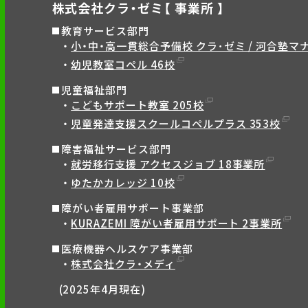
株式会社クラ・ゼミ【 事業所 】
教育サービス部門
小・中・高一貫総合予備校 クラ･ゼミ / 河合塾マナ
幼児教室コペル 46校
児童福祉部門
こどもサポート教室 205校
児童発達支援スクールコペルプラス 353校
障害福祉サービス部門
就労移行支援 アクセスジョブ 18事業所
ゆたかカレッジ 10校
障がい者雇用サポート事業部
KURAZEMI 障がい者雇用サポート 2事業所
医療機器ヘルスケア事業部
株式会社クラ・メディ
(2025年4月現在)