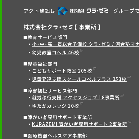
アクト建設は
グループ
株式会社クラ・ゼミ【 事業所 】
教育サービス部門
小・中・高一貫総合予備校 クラ･ゼミ / 河合塾マナ
幼児教室コペル 46校
児童福祉部門
こどもサポート教室 205校
児童発達支援スクールコペルプラス 353校
障害福祉サービス部門
就労移行支援 アクセスジョブ 18事業所
ゆたかカレッジ 10校
障がい者雇用サポート事業部
KURAZEMI 障がい者雇用サポート 2事業所
医療機器ヘルスケア事業部