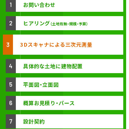
お問い合わせ
1
ヒアリング
2
（土地有無・規模・予算）
3
D
スキャナによる
三次元測量
3
具体的な土地に
建物配置
4
平面図・立面図
5
概算お見積り
・パース
6
設計契約
7