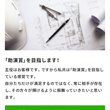
会社案内
メンテナンス
採用情報
お知らせ
公式Instagram
「助演賞」を目指します！
お問い合わせ
主役はお客様です。ですから私共は「助演賞」を目指し
お電話でのお問い合わせ
【受付時間】9:00〜17:00
ている感覚です。
053-445-4350
自分たちだけが満足するのではなく、常に相手が存在
し、その方々が輝けるように振舞っていきたいと思い
ます。
メールでのお問い合わせ