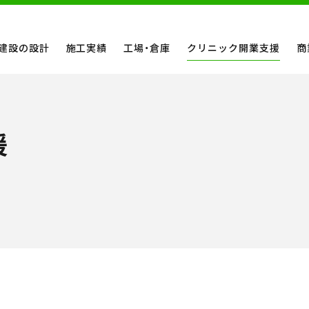
建設の設計
施工実績
工場・倉庫
クリニック開業支援
商
援