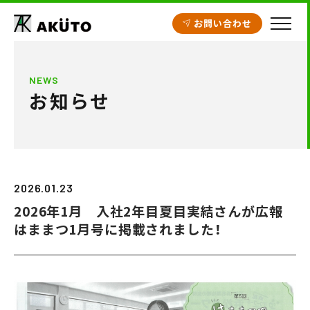
お問い合わせ
HOME
NEWS
お知らせ
アクト建設の設計
施工実績
工場・倉庫
2026.01.23
クリニック開業支援
2026年1月 入社2年目夏目実結さんが広報
商業施設
はままつ1月号に掲載されました！
賃貸住宅
不動産情報