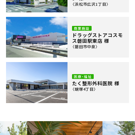
〈浜松市広沢1丁目〉
商業施設
ドラッグストアコスモ
ス磐田駅東店 様
〈磐田市中泉〉
医療・福祉
たく整形外科医院 様
〈蜆塚4丁目〉