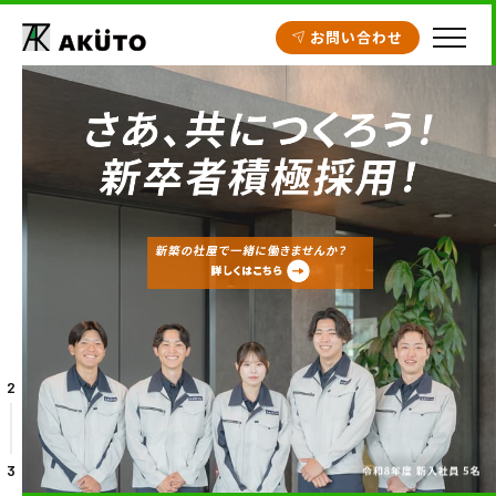
お問い合わせ
HOME
アクト建設の設計
施工実績
工場・倉庫
クリニック開業支援
商業施設
2
賃貸住宅
不動産情報
3