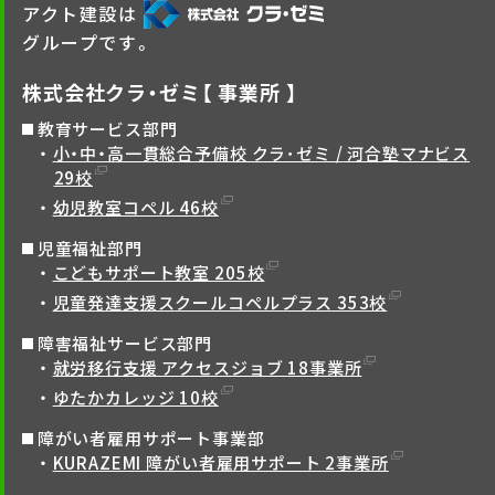
アクト建設は
グループです。
株式会社クラ・ゼミ【 事業所 】
教育サービス部門
小・中・高一貫総合予備校 クラ･ゼミ / 河合塾マナビス
29校
幼児教室コペル 46校
児童福祉部門
こどもサポート教室 205校
児童発達支援スクールコペルプラス 353校
障害福祉サービス部門
就労移行支援 アクセスジョブ 18事業所
ゆたかカレッジ 10校
障がい者雇用サポート事業部
KURAZEMI 障がい者雇用サポート 2事業所