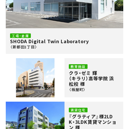
工場・倉庫
SHODA Digital Twin Laboratory
〈新都田1丁目〉
教育施設
クラ・ゼミ 輝
（キラリ）
高等学院 浜
松校 様
〈板屋町〉
賃貸住宅
『グラティア』様2LD
K・3LDK賃貸マンショ
ン 様