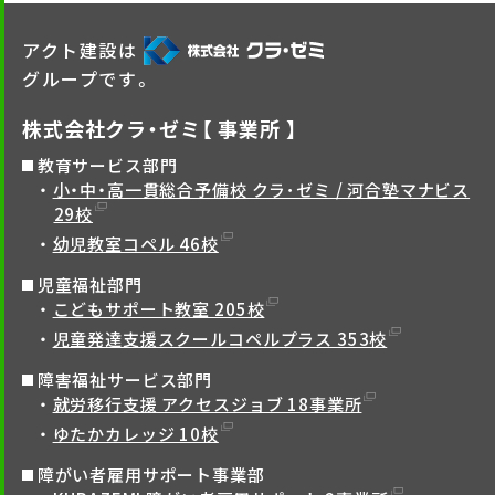
アクト建設は
グループです。
株式会社クラ・ゼミ【 事業所 】
教育サービス部門
小・中・高一貫総合予備校 クラ･ゼミ / 河合塾マナビス
29校
幼児教室コペル 46校
児童福祉部門
こどもサポート教室 205校
児童発達支援スクールコペルプラス 353校
障害福祉サービス部門
就労移行支援 アクセスジョブ 18事業所
ゆたかカレッジ 10校
障がい者雇用サポート事業部