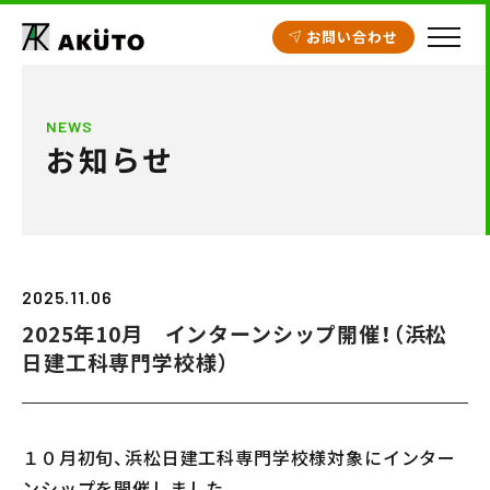
お問い合わせ
HOME
NEWS
お知らせ
アクト建設の設計
施工実績
工場・倉庫
2025.11.06
クリニック開業支援
2025年10月 インターンシップ開催！（浜松
商業施設
日建工科専門学校様）
賃貸住宅
不動産情報
１０月初旬、浜松日建工科専門学校様対象にインター
ンシップを開催しました。