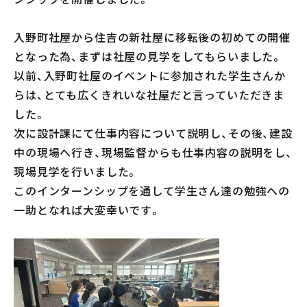
会社案内
入野町社屋から住吉の新社屋に移転後の初めての開催
メンテナンス
となった為、まずは社屋の見学をしてもらいました。
採用情報
以前、入野町社屋のイベントに参加された学生さんか
らは、とても広くきれいな社屋だと言っていただきま
お知らせ
した。
次に設計課にて仕事内容について説明し、その後、建設
公式Instagram
中の現場へ行き、現場監督からも仕事内容の説明をし、
現場見学を行いました。
お問い合わせ
このインターンシップを通して学生さん達の勉強への
お電話でのお問い合わせ
【受付時間】9:00〜17:00
一助となれば大変幸いです。
053-445-4350
メールでのお問い合わせ