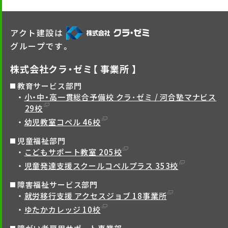
アクト建設は
グループです。
株式会社クラ・ゼミ【 事業所 】
教育サービス部門
小・中・高一貫総合予備校 クラ･ゼミ / 河合塾マナビス
29校
幼児教室コペル 46校
児童福祉部門
こどもサポート教室 205校
児童発達支援スクールコペルプラス 353校
障害福祉サービス部門
就労移行支援 アクセスジョブ 18事業所
ゆたかカレッジ 10校